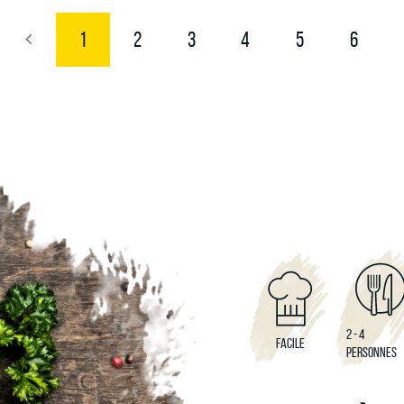
1
2
3
4
5
6
2 - 4
FACILE
PERSONNES