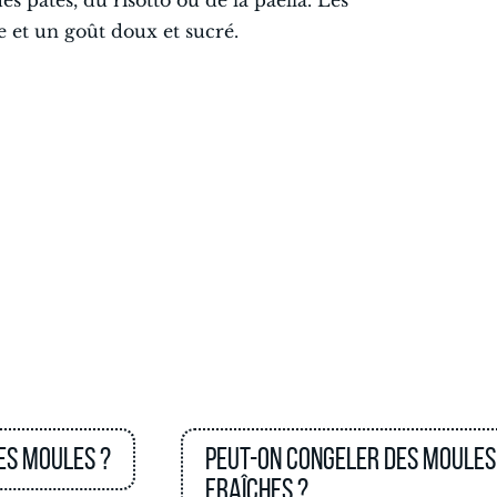
es pâtes, du risotto ou de la paella. Les
 et un goût doux et sucré.
es moules ?
Peut-on congeler des moules
fraîches ?