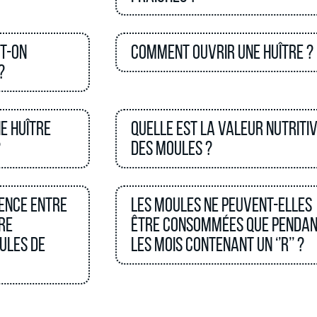
ut-on
Comment ouvrir une huître ?
?
e huître
Quelle est la valeur nutriti
?
des moules ?
rence entre
Les moules ne peuvent-elles
re
être consommées que penda
ules de
les mois contenant un ‘’R’’ ?