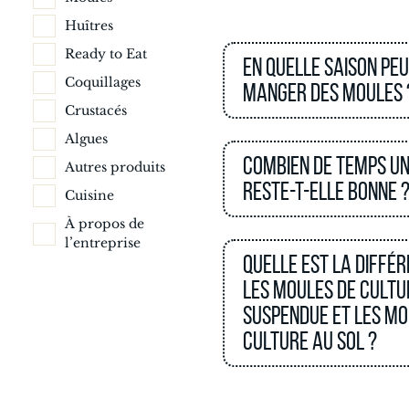
Huîtres
Ready to Eat
En quelle saison pe
Coquillages
manger des moules 
Crustacés
Algues
Combien de temps un
Autres produits
reste-t-elle bonne 
Cuisine
À propos de
l’entreprise
Quelle est la diffé
les moules de cultu
suspendue et les mo
culture au sol ?