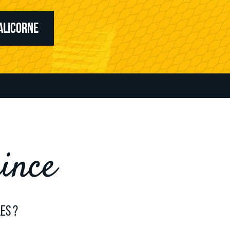
ALICORNE
ince
es ?