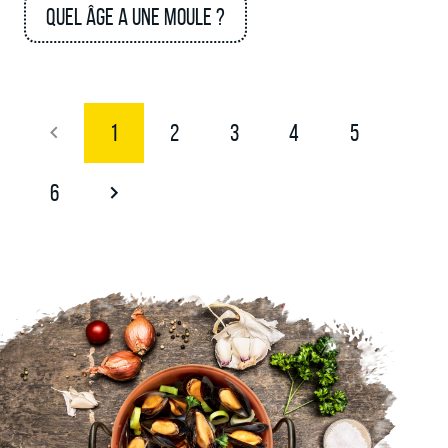
Quel âge a une moule ?
1
2
3
4
5
6