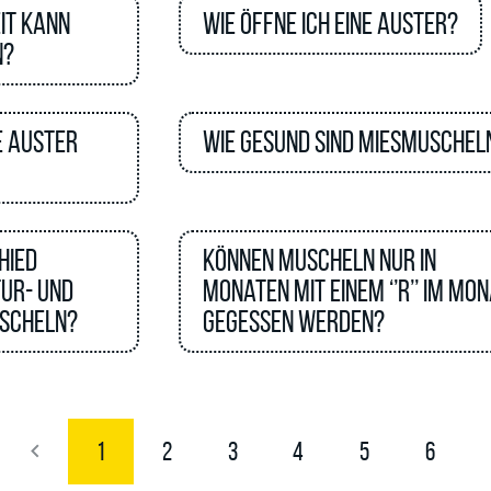
it kann
Wie öffne ich eine Auster?
n?
e Auster
Wie gesund sind Miesmuschel
hied
Können Muscheln nur in
ur- und
Monaten mit einem ‘’R’’ im Mo
scheln?
gegessen werden?
1
2
3
4
5
6