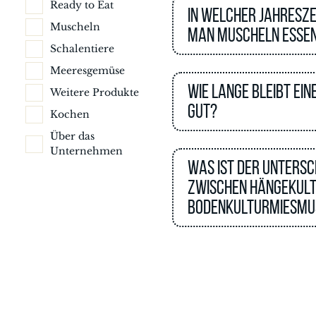
Ready to Eat
In welcher Jahresze
Muscheln
man Muscheln esse
Schalentiere
Meeresgemüse
Wie lange bleibt ein
Weitere Produkte
gut?
Kochen
Über das
Unternehmen
Was ist der Untersc
zwischen Hängekult
Bodenkulturmiesmu