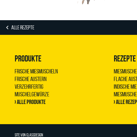
ALLE REZEPTE
PRODUKTE
REZEPTE
Frische Miesmuscheln
Miesmuschel
Frische Austern
Flache Aust
Verzehrfertig
Indische M
Muschelgewürze
Miesmuschel
› Alle Produkte
› Alle Reze
SITE VON
CLASSDESIGN