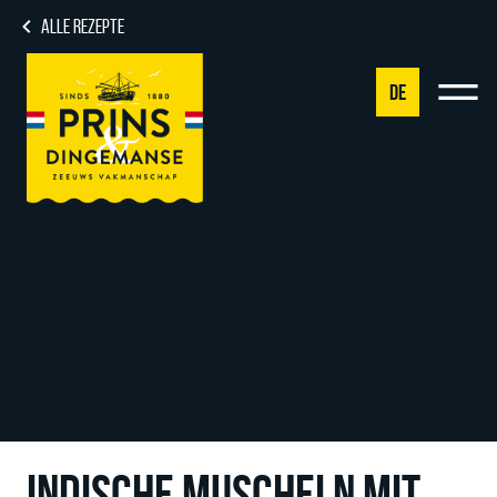
ALLE REZEPTE
DE
NL
DE
EN
FR
INDISCHE MUSCHELN MIT