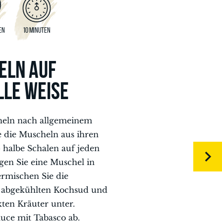
EN
10 MINUTEN
ELN AUF
LLE WEISE
heln nach allgemeinem
e die Muscheln aus ihren
 halbe Schalen auf jeden
egen Sie eine Muschel in
ermischen Sie die
 abgekühlten Kochsud und
kten Kräuter unter.
uce mit Tabasco ab.