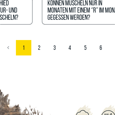
hied
Können Muscheln nur in
ur- und
Monaten mit einem ‘’R’’ im Mo
scheln?
gegessen werden?
1
2
3
4
5
6