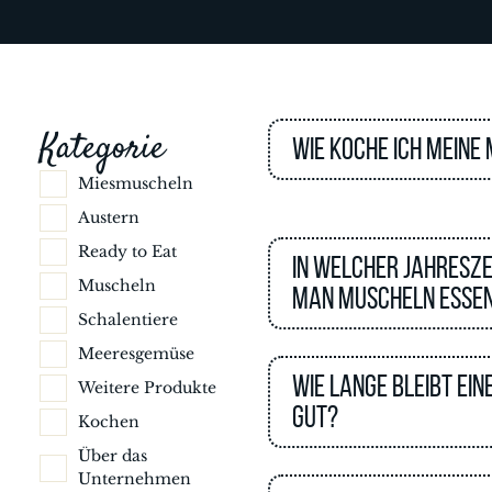
Kategorie
Wie koche ich meine
Miesmuscheln
Austern
Ready to Eat
In welcher Jahresze
Muscheln
man Muscheln esse
Schalentiere
Meeresgemüse
Wie lange bleibt ein
Weitere Produkte
gut?
Kochen
Über das
Unternehmen