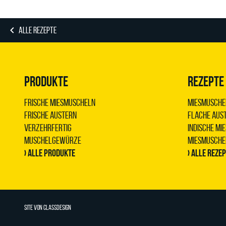
ALLE REZEPTE
PRODUKTE
REZEPTE
Frische Miesmuscheln
Miesmuschel
Frische Austern
Flache Aust
Verzehrfertig
Indische M
Muschelgewürze
Miesmuschel
› Alle Produkte
› Alle Reze
SITE VON
CLASSDESIGN