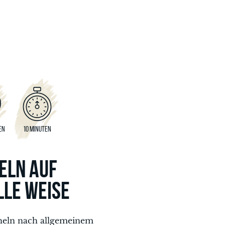
EN
10 MINUTEN
ELN AUF
LLE WEISE
heln nach allgemeinem