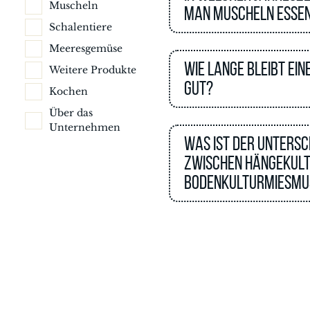
Muscheln
man Muscheln esse
Schalentiere
Meeresgemüse
Wie lange bleibt ein
Weitere Produkte
gut?
Kochen
Über das
Unternehmen
Was ist der Untersc
zwischen Hängekult
Bodenkulturmiesmu