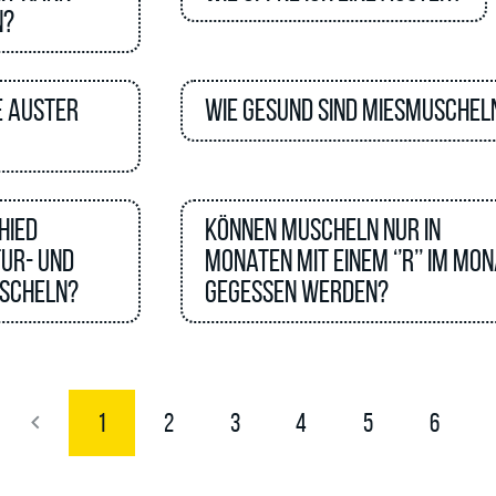
n?
e Auster
Wie gesund sind Miesmuschel
hied
Können Muscheln nur in
ur- und
Monaten mit einem ‘’R’’ im Mo
scheln?
gegessen werden?
1
2
3
4
5
6