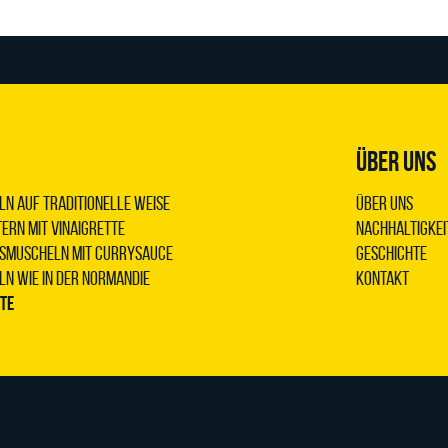
ÜBER UNS
n auf traditionelle Weise
Über uns
ern mit Vinaigrette
Nachhaltigkei
iesmuscheln mit Currysauce
Geschichte
n wie in der Normandie
Kontakt
pte