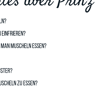
tes über Prinz
ln?
 einfrieren?
n man Muscheln essen?
uster?
uscheln zu essen?