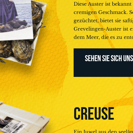
Diese Auster ist bekannt
cremigen Geschmack. So
gezüchtet, bietet sie saft
Grevelingen-Auster ist 
dem Meer, die es zu ent
SEHEN SIE SICH UN
CREUSE
Ein Juwel aus den seelä