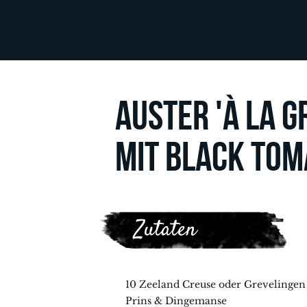
AUSTER 'À LA G
MIT BLACK TOM
Zutaten
10 Zeeland Creuse oder Grevelingen
Prins & Dingemanse