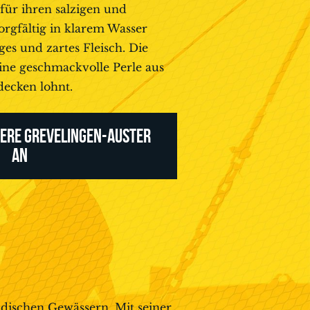
 für ihren salzigen und
rgfältig in klarem Wasser
iges und zartes Fleisch. Die
eine geschmackvolle Perle aus
decken lohnt.
SERE GREVELINGEN-AUSTER
AN
ndischen Gewässern. Mit seiner