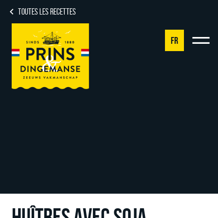
TOUTES LES RECETTES
FR
NL
DE
EN
FR
HUÎTRES AVEC SOJA,