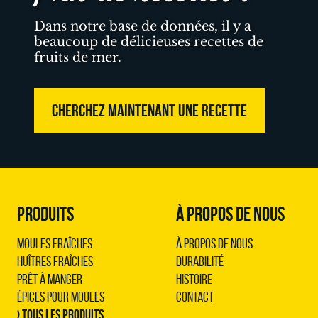
Dans notre base de données, il y a
beaucoup de délicieuses recettes de
fruits de mer.
CHERCHEZ MAINTENANT UNE RECETTE
PRODUITS
À PROPOS DE NOUS
Moules Fraîches
À propos de nous
Huîtres Fraîches
Durabilité
Prêt à Manger
Histoire
Épices pour Moules
Contact
› Tous les produits