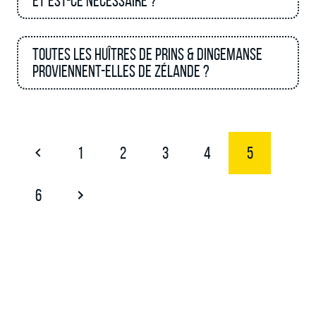
Et est-ce nécessaire ?
Toutes les huîtres de Prins & Dingemanse
proviennent-elles de Zélande ?
1
2
3
4
5
6