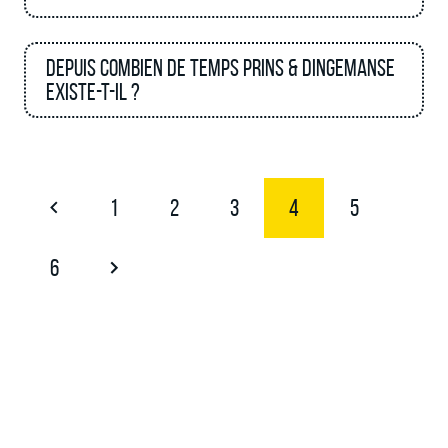
Depuis combien de temps Prins & Dingemanse
existe-t-il ?
1
2
3
4
5
6