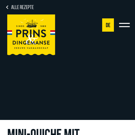
ALLE REZEPTE
DE
NL
DE
EN
FR
MINI-QUICHE MIT