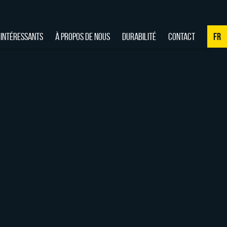
 INTÉRESSANTS
À PROPOS DE NOUS
DURABILITÉ
CONTACT
FR
NL
DE
EN
FR