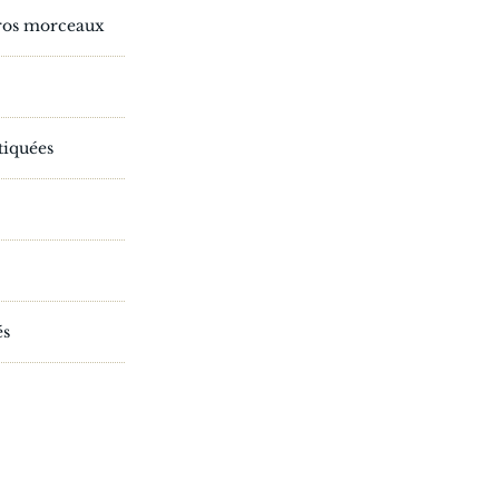
 gros morceaux
tiquées
és