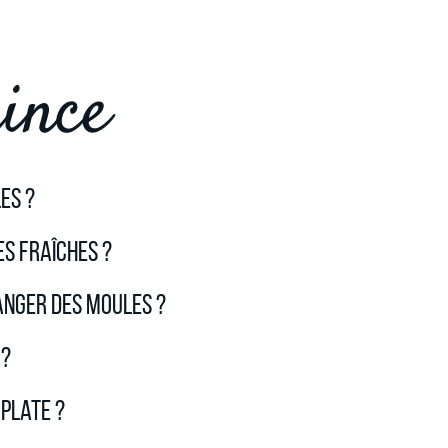
ince
es ?
s fraîches ?
anger des moules ?
 ?
plate ?