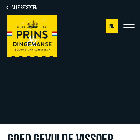
ALLE RECEPTEN
NL
NL
DE
EN
FR
GOED GEVULDE VISSOEP