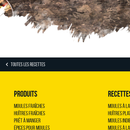
TOUTES LES RECETTES
PRODUITS
RECETTE
Moules Fraîches
Moules à la
Huîtres Fraîches
Huîtres pla
Prêt à Manger
Moules indi
Épices pour Moules
Moules à l