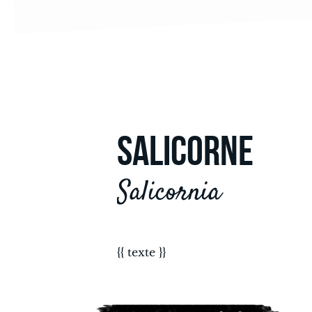
SALICORNE
Salicornia
{{ texte }}