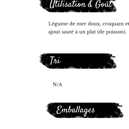
Utilisation & Goût
Légume de mer doux, croquant et 
ajout sauté à un plat (de poisson).
Tri
N/A
Emballages