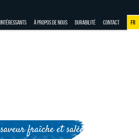
 INTÉRESSANTS
À PROPOS DE NOUS
DURABILITÉ
CONTACT
FR
NL
DE
EN
FR
saveur fraîche et salée