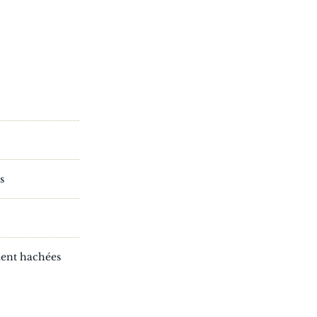
s
ement hachées