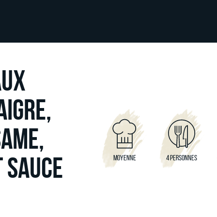
AUX
AIGRE,
SAME,
T SAUCE
MOYENNE
4 PERSONNES