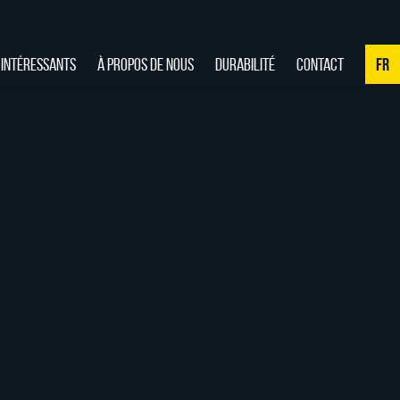
 INTÉRESSANTS
À PROPOS DE NOUS
DURABILITÉ
CONTACT
FR
NL
DE
EN
FR