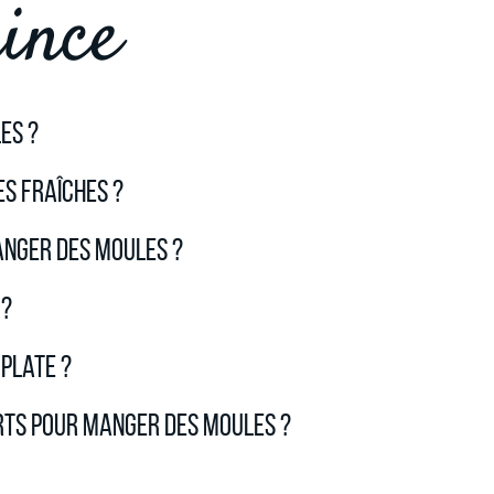
ince
es ?
s fraîches ?
anger des moules ?
 ?
plate ?
rts pour manger des moules ?