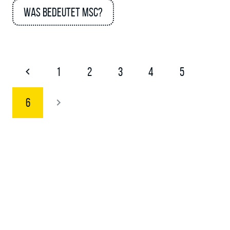
Was bedeutet MSC?
1
2
3
4
5
6