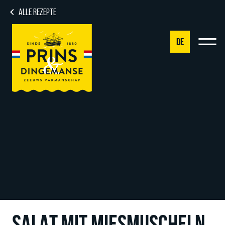
ALLE REZEPTE
DE
NL
DE
EN
FR
SALAT MIT MIESMUSCHELN,