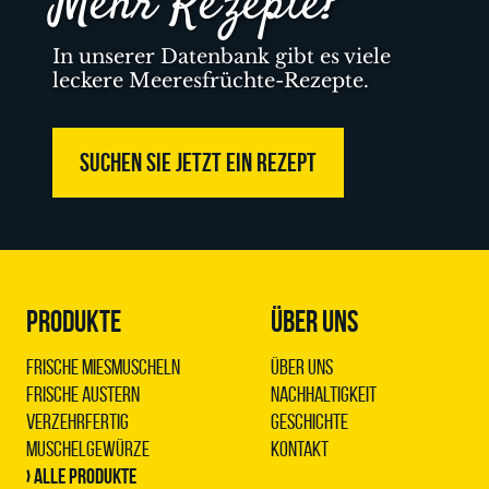
Mehr Rezepte?
In unserer Datenbank gibt es viele
leckere Meeresfrüchte-Rezepte.
SUCHEN SIE JETZT EIN REZEPT
PRODUKTE
ÜBER UNS
Frische Miesmuscheln
Über uns
Frische Austern
Nachhaltigkeit
Verzehrfertig
Geschichte
Muschelgewürze
Kontakt
› Alle Produkte