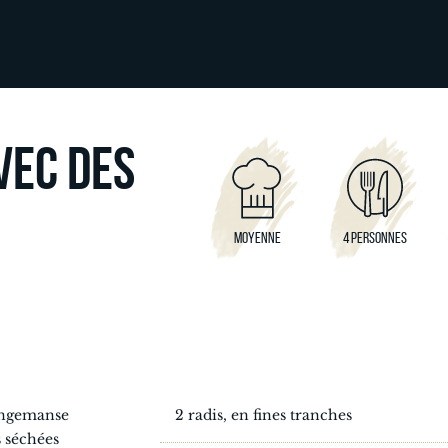
VEC DES
MOYENNE
4 PERSONNES
ingemanse
2 radis, en fines tranches
s séchées