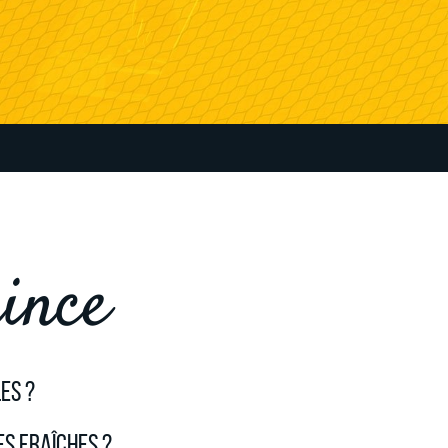
ince
es ?
s fraîches ?