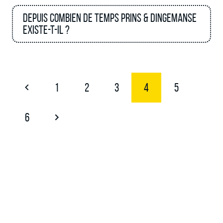
Depuis combien de temps Prins & Dingemanse
existe-t-il ?
1
2
3
4
5
6