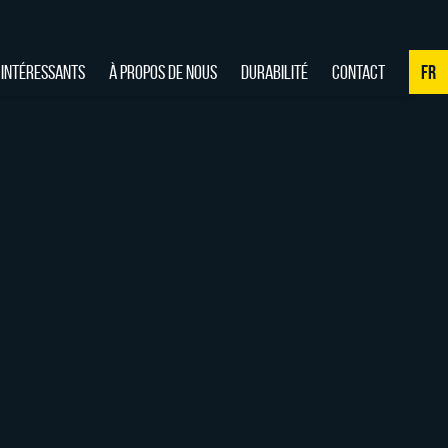
 INTÉRESSANTS
À PROPOS DE NOUS
DURABILITÉ
CONTACT
FR
NL
DE
EN
FR