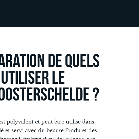
aration de quels
 utiliser le
Oosterschelde ?
t polyvalent et peut être utilisé dans
illé et servi avec du beurre fondu et des