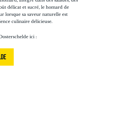
e homard, intégré dans des salades, des
goût délicat et sucré, le homard de
ur lorsque sa saveur naturelle est
ence culinaire délicieuse.
sterschelde ici :
LDE