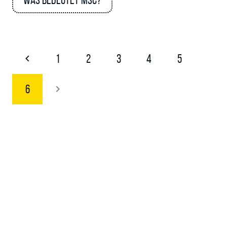
Was bedeutet MSC?
1
2
3
4
5
6