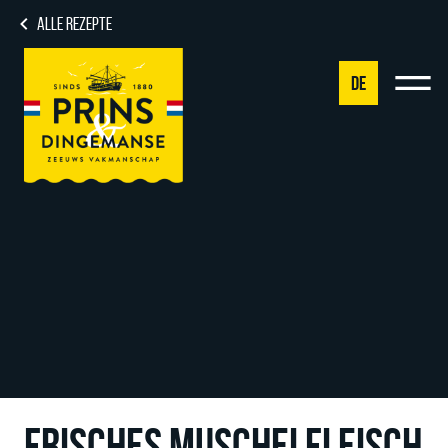
ALLE REZEPTE
DE
NL
DE
EN
FR
FRISCHES MUSCHELFLEISCH