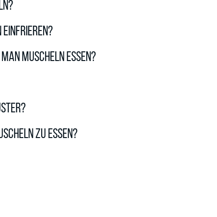
ln?
 einfrieren?
n man Muscheln essen?
uster?
uscheln zu essen?