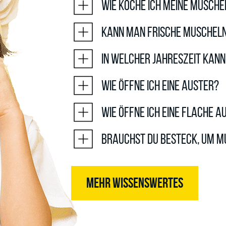
Wie koche ich meine Musche
Kann man frische Muscheln
In welcher Jahreszeit kan
Wie öffne ich eine Auster?
Wie öffne ich eine flache A
Brauchst du Besteck, um M
MEHR WISSENSWERTES