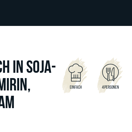
H IN SOJA-
MIRIN,
EINFACH
4 PERSONEN
SAM