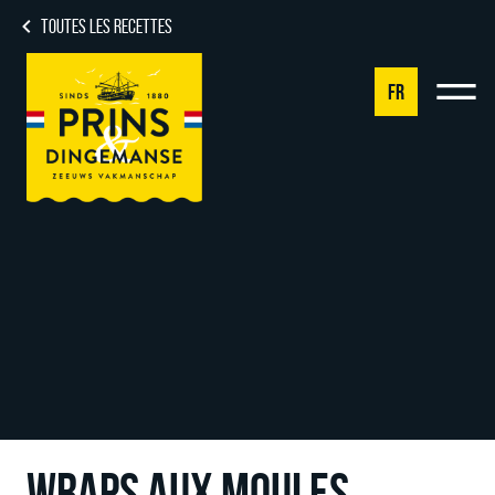
TOUTES LES RECETTES
FR
NL
DE
EN
FR
WRAPS AUX MOULES,