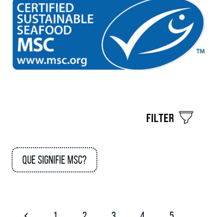
Que signifie MSC?
1
2
3
4
5