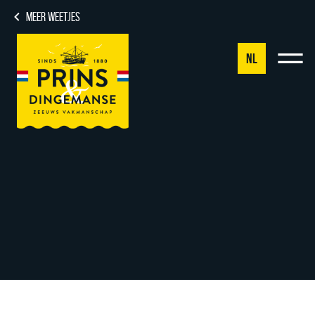
MEER WEETJES
NL
NL
DE
EN
FR