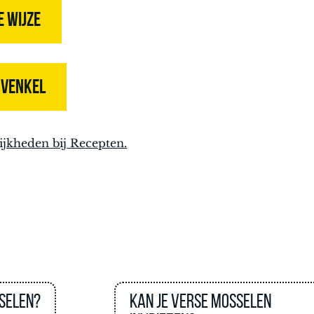
E WIJZE
 VENKEL
ijkheden bij Recepten.
sselen?
Kan je verse mosselen