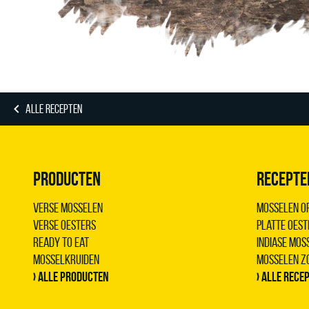
ALLE RECEPTEN
PRODUCTEN
RECEPTE
Verse Mosselen
Mosselen op
Verse Oesters
Platte oest
Ready to Eat
Indiase mo
Mosselkruiden
Mosselen z
› Alle producten
› Alle rece