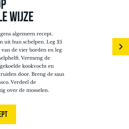
OP
LE WIJZE
gens algemeen recept.
n uit hun schelpen. Leg 25
 van de vier borden en leg
helphelft. Vermeng de
fgekoelde kookvocht en
ruiden door. Breng de saus
sco. Verdeel de
tig over de mosselen.
EPT