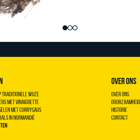
N
OVER ONS
 traditionele wijze
Over ons
ers met vinaigrette
Duurzaamheid
sselen met Currysaus
Historie
oals in Normandië
Contact
pten