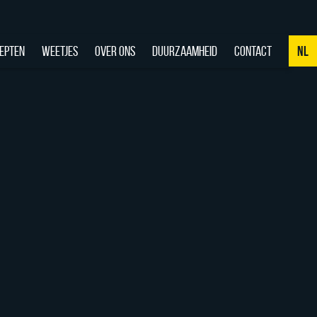
EPTEN
WEETJES
OVER ONS
DUURZAAMHEID
CONTACT
NL
NL
DE
EN
FR