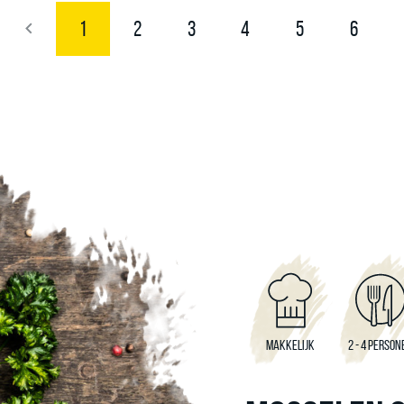
1
2
3
4
5
6
MAKKELIJK
2 - 4 PERSON