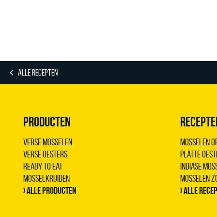
ALLE RECEPTEN
PRODUCTEN
RECEPTE
Verse Mosselen
Mosselen op
Verse Oesters
Platte oest
Ready to Eat
Indiase mo
Mosselkruiden
Mosselen z
› Alle producten
› Alle rece