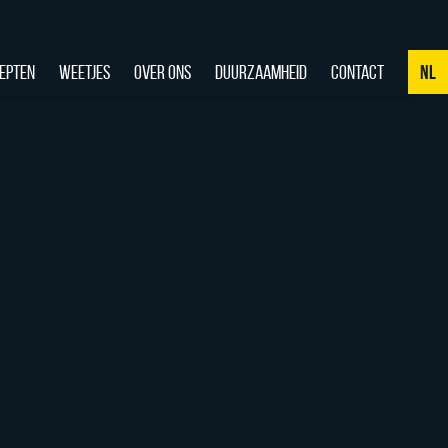
EPTEN
WEETJES
OVER ONS
DUURZAAMHEID
CONTACT
NL
NL
DE
EN
FR