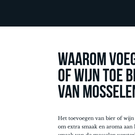
Waarom voeg
of wijn toe b
van mosselen
Het toevoegen van bier of wijn
om extra smaak en aroma aan h