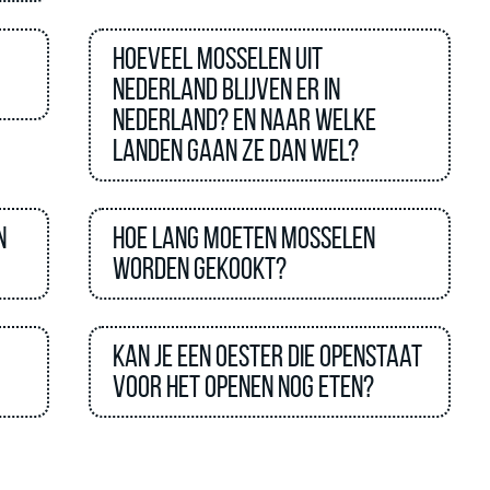
Hoeveel mosselen uit
Nederland blijven er in
Nederland? en naar welke
landen gaan ze dan wel?
n
Hoe lang moeten mosselen
worden gekookt?
Kan je een oester die openstaat
voor het openen nog eten?