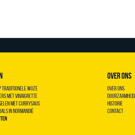
N
OVER ONS
 traditionele wijze
Over ons
ers met vinaigrette
Duurzaamheid
sselen met Currysaus
Historie
oals in Normandië
Contact
pten