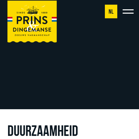
NL
NL
DE
EN
FR
DUURZAAMHEID