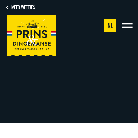
MEER WEETJES
NL
NL
DE
EN
FR