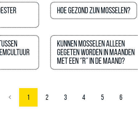
oester
Hoe gezond zijn mosselen?
 tussen
Kunnen mosselen alleen
demcultuur
gegeten worden in maanden
met een ‘’R’’ in de maand?
1
2
3
4
5
6