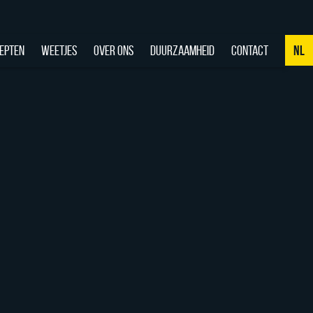
EPTEN
WEETJES
OVER ONS
DUURZAAMHEID
CONTACT
NL
NL
DE
EN
FR