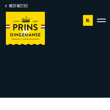
MEER WEETJES
NL
NL
DE
EN
FR