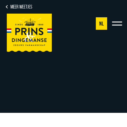
MEER WEETJES
NL
NL
DE
EN
FR