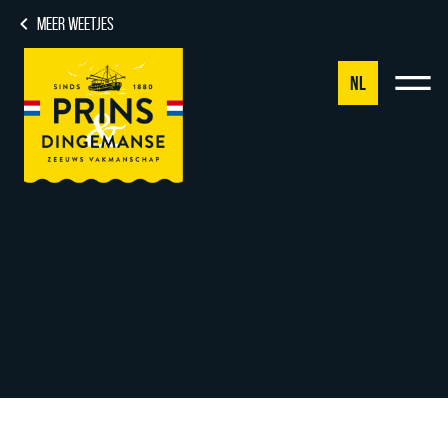
MEER WEETJES
NL
NL
DE
EN
FR