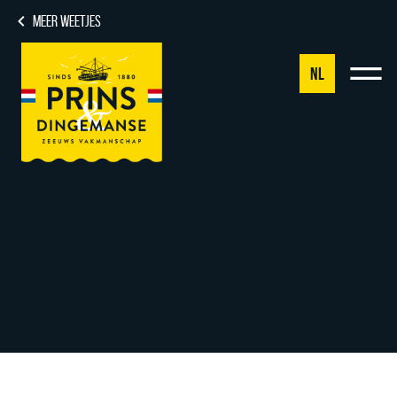
MEER WEETJES
NL
NL
DE
EN
FR