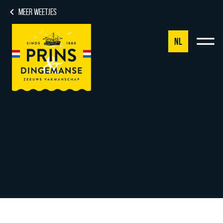
MEER WEETJES
NL
NL
DE
EN
FR