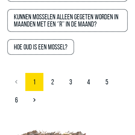
Kunnen mosselen alleen gegeten worden in
maanden met een ‘’R’’ in de maand?
Hoe oud is een mossel?
1
2
3
4
5
6