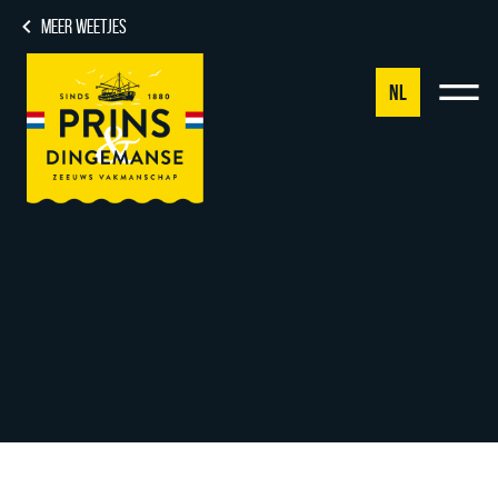
MEER WEETJES
NL
NL
DE
EN
FR