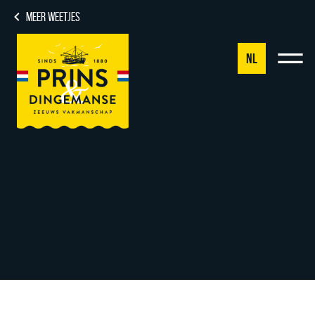
MEER WEETJES
NL
NL
DE
EN
FR