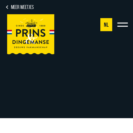
MEER WEETJES
NL
NL
DE
EN
FR