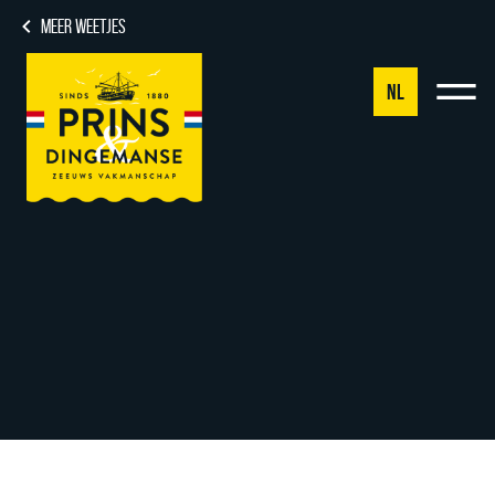
MEER WEETJES
NL
NL
DE
EN
FR