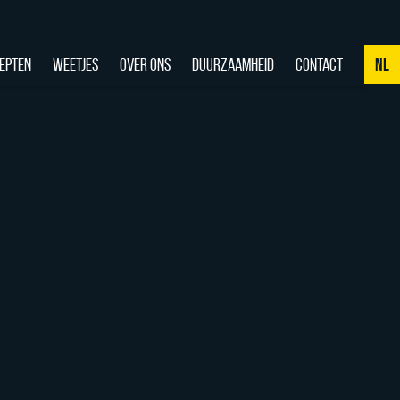
EPTEN
WEETJES
OVER ONS
DUURZAAMHEID
CONTACT
NL
NL
DE
EN
FR