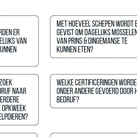
Met hoeveel schepen wordt 
rden er
gevist om dagelijks mossele
elijks van
van Prins & Dingemanse te
kunnen
kunnen eten?
zoek
Welke certificeringen worde
rijf naar
onder andere gevoerd door 
verdere
bedrijf?
e opkweek
elpdieren?