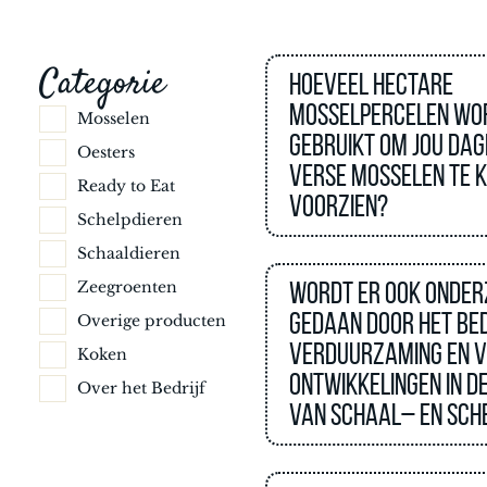
Categorie
Hoeveel hectare
mosselpercelen wo
Mosselen
gebruikt om jou dag
Oesters
Verse Mosselen te 
Ready to Eat
voorzien?
Schelpdieren
Schaaldieren
Wordt er ook onder
Zeegroenten
gedaan door het bed
Overige producten
verduurzaming en 
Koken
ontwikkelingen in d
Over het Bedrijf
van schaal– en sch