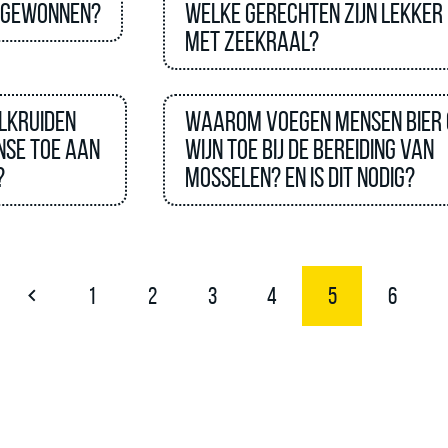
 gewonnen?
Welke gerechten zijn lekker
met Zeekraal?
lkruiden
Waarom voegen mensen bier 
nse toe aan
wijn toe bij de bereiding van
?
mosselen? en is dit nodig?
1
2
3
4
5
6