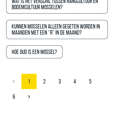
Wat is het verschil tussen hangcultuur en
bodemcultuur mosselen?
Kunnen mosselen alleen gegeten worden in
maanden met een ‘’R’’ in de maand?
Hoe oud is een mossel?
1
2
3
4
5
6