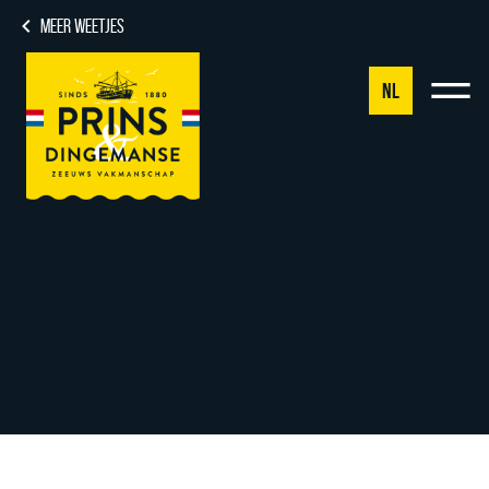
MEER WEETJES
NL
NL
DE
EN
FR