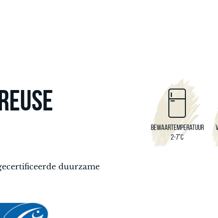
CREUSE
Bewaartemperatuur
2-7°C
gecertificeerde duurzame