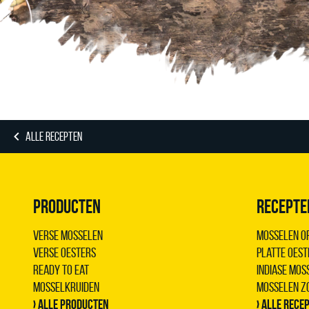
ALLE RECEPTEN
PRODUCTEN
RECEPTE
Verse Mosselen
Mosselen op
Verse Oesters
Platte oest
Ready to Eat
Indiase mo
Mosselkruiden
Mosselen z
› Alle producten
› Alle rece