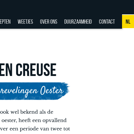
EPTEN
WEETJES
OVER ONS
DUURZAAMHEID
CONTACT
NL
NL
DE
EN
EN CREUSE
FR
revelingen Oester
ook wel bekend als de
oester, heeft een opvallend
over een periode van twee tot