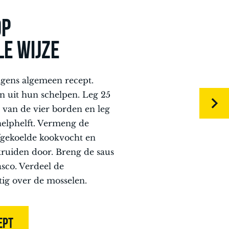
OP
LE WIJZE
gens algemeen recept.
n uit hun schelpen. Leg 25
 van de vier borden en leg
helphelft. Vermeng de
fgekoelde kookvocht en
ruiden door. Breng de saus
sco. Verdeel de
tig over de mosselen.
EPT