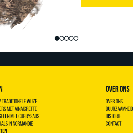
N
OVER ONS
 traditionele wijze
Over ons
ers met vinaigrette
Duurzaamheid
sselen met Currysaus
Historie
oals in Normandië
Contact
pten