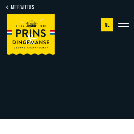
MEER WEETJES
NL
NL
DE
EN
FR