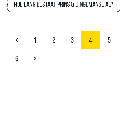
Hoe lang bestaat Prins & Dingemanse al?
1
2
3
4
5
6