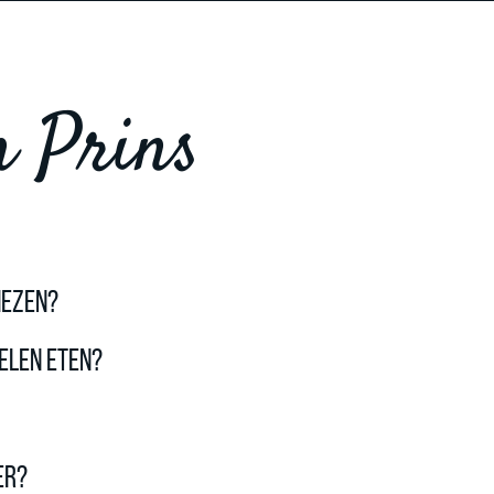
n Prins
iezen?
selen eten?
er?