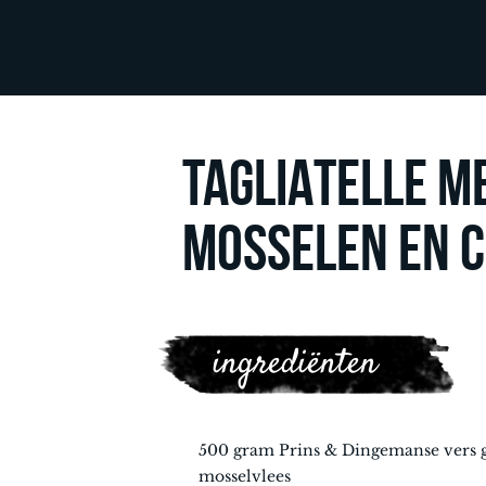
TAGLIATELLE M
MOSSELEN EN C
ingrediënten
500 gram Prins & Dingemanse vers 
mosselvlees