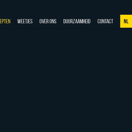
EPTEN
WEETJES
OVER ONS
DUURZAAMHEID
CONTACT
NL
NL
DE
EN
FR