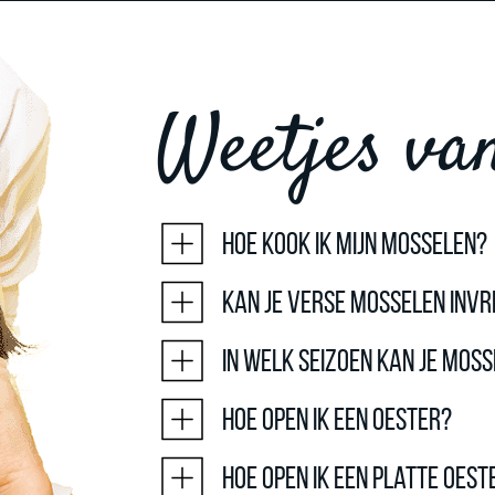
Weetjes va
Hoe kook ik mijn mosselen?
Kan je verse mosselen invr
In welk seizoen kan je mos
Hoe open ik een oester?
Hoe open ik een platte oest