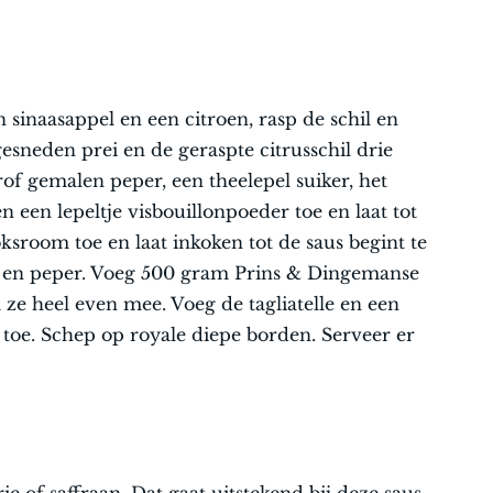
 sinaasappel en een citroen, rasp de schil en
gesneden prei en de geraspte citrusschil drie
of gemalen peper, een theelepel suiker, het
en een lepeltje visbouillonpoeder toe en laat tot
oksroom toe en laat inkoken tot de saus begint te
 en peper. Voeg 500 gram Prins & Dingemanse
e heel even mee. Voeg de tagliatelle en een
k toe. Schep op royale diepe borden. Serveer er
e of saffraan. Dat gaat uitstekend bij deze saus.