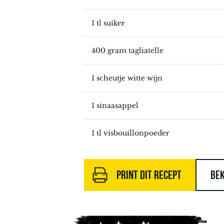
1 tl suiker
400 gram tagliatelle
1 scheutje witte wijn
1 sinaasappel
1 tl visbouillonpoeder
PRINT DIT RECEPT
BEK