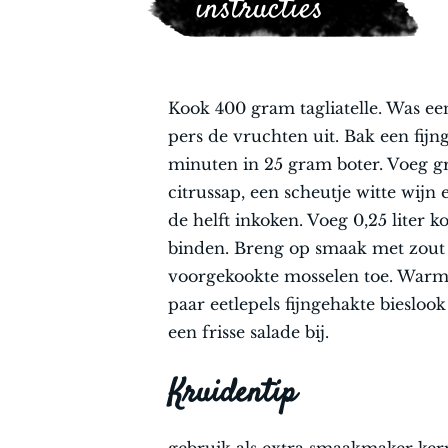
instructies
Kook 400 gram tagliatelle. Was een
pers de vruchten uit. Bak een fijn
minuten in 25 gram boter. Voeg gr
citrussap, een scheutje witte wijn 
de helft inkoken. Voeg 0,25 liter k
binden. Breng op smaak met zout
voorgekookte mosselen toe. Warm z
paar eetlepels fijngehakte biesloo
een frisse salade bij.
Kruidentip
gebruik als extra smaakmaker kerri