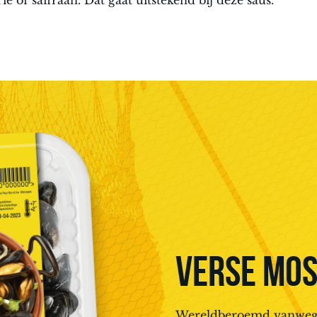
VERSE MO
Wereldberoemd vanwege z