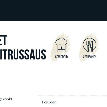
ET
ITRUSSAUS
GEMIDDELD
4 PERSONEN
gekookt
1 citroen