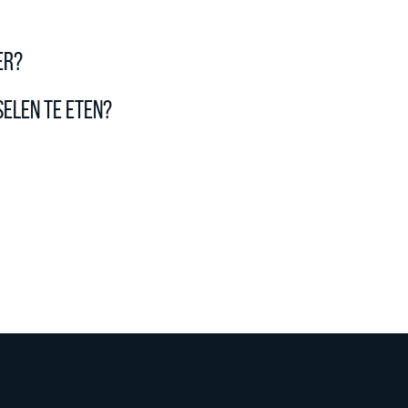
er?
selen te eten?