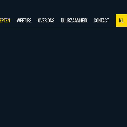
EPTEN
WEETJES
OVER ONS
DUURZAAMHEID
CONTACT
NL
NL
DE
EN
FR