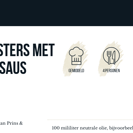
STERS MET
SAUS
GEMIDDELD
4 PERSONEN
van Prins &
100 mililiter neutrale olie, bijvoorbee