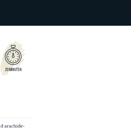
20 MINUTEN
ld arachide-