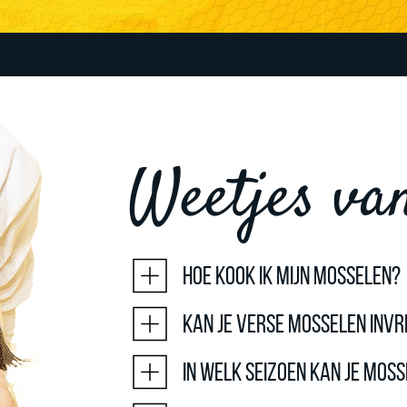
Weetjes va
Hoe kook ik mijn mosselen?
Kan je verse mosselen invr
In welk seizoen kan je mos