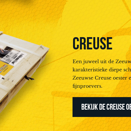
CREUSE
Een juweel uit de Zeeuw
karakteristieke diepe sc
Zeeuwse Creuse oester e
fijnproevers.
BEKIJK DE CREUSE O