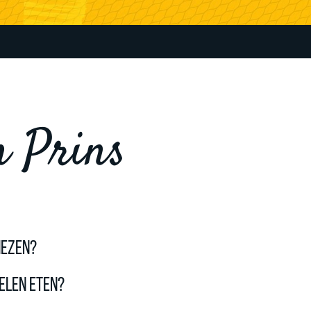
n Prins
iezen?
selen eten?