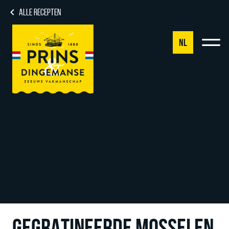
ALLE RECEPTEN
NL
NL
DE
EN
FR
GEGRATINEERDE MOSSELEN