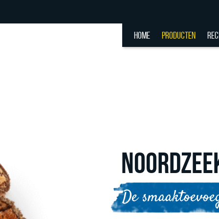
HOME
PRODUCTEN
REC
NOORDZEE
De smaaktoevoeg