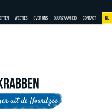
EPTEN
WEETJES
OVER ONS
DUURZAAMHEID
CONTACT
NL
NL
DE
EN
FR
KRABBEN
er uit de Noordzee