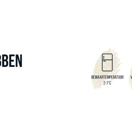
BBEN
Bewaartemperatuur
2-7°C