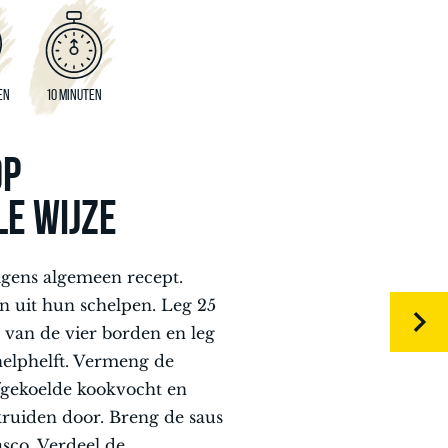
EN
10 MINUTEN
OP
LE WIJZE
gens algemeen recept.
n uit hun schelpen. Leg 25
 van de vier borden en leg
helphelft. Vermeng de
fgekoelde kookvocht en
ruiden door. Breng de saus
sco. Verdeel de