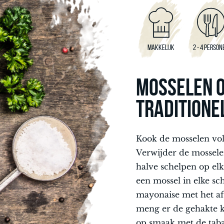
MAKKELIJK
2 - 4 PERSON
MOSSELEN 
TRADITIONE
Kook de mosselen vol
Verwijder de mossele
halve schelpen op elk
een mossel in elke sc
mayonaise met het a
meng er de gehakte k
op smaak met de taba