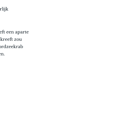
lijk
ft een aparte
kreeft zou
oordzeekrab
en.