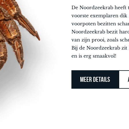
De Noordzeekrab heeft 
voorste exemplaren dik 
voorpoten bezitten scha
Noordzeekrab bezit hard
van zijn prooi, zoals sc
Bij de Noordzeekrab zit 
en is erg smaakvol!
MEER DETAILS