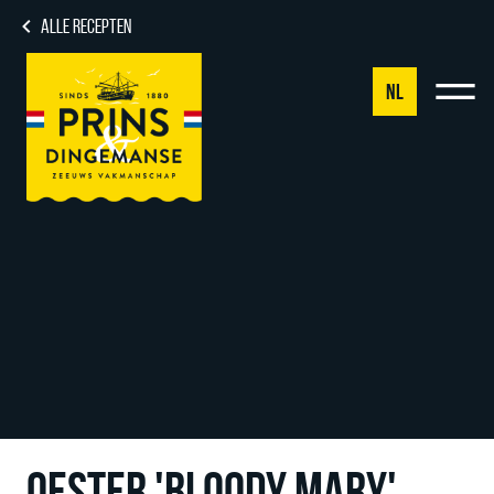
ALLE RECEPTEN
NL
NL
DE
EN
FR
OESTER 'BLOODY MARY'